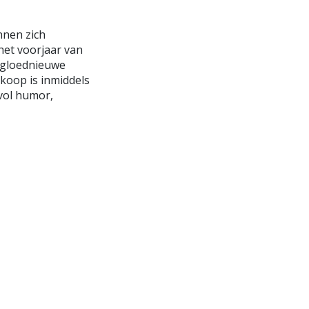
nnen zich
het voorjaar van
n gloednieuwe
rkoop is inmiddels
vol humor,