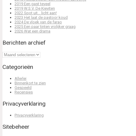
2019 Een gast teveel
2019 W.S.V. De Kieviten
2022 Spot uit… licht aan!
2023 Het laat de pastoor koud
2024 De vloek van de farao
2025 Een paar tinten vrolijker graag
2026 Wat een drama
Berichten archief
Berichten
archief
Categorieën
Allerlei
Binnenkort te zien
Gespeeld
Recensies
Privacyverklaring
Privacyverklaring
Sitebeheer