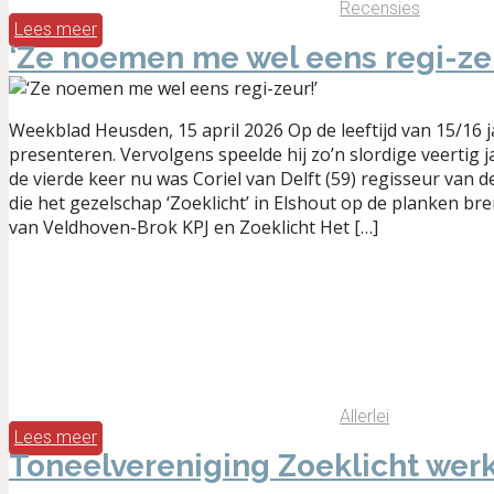
Recensies
Lees meer
‘Ze noemen me wel eens regi-zeu
Weekblad Heusden, 15 april 2026 Op de leeftijd van 15/16 
presenteren. Vervolgens speelde hij zo’n slordige veertig j
de vierde keer nu was Coriel van Delft (59) regisseur van 
die het gezelschap ‘Zoeklicht’ in Elshout op de planken br
van Veldhoven-Brok KPJ en Zoeklicht Het […]
Allerlei
Lees meer
Toneelvereniging Zoeklicht werk