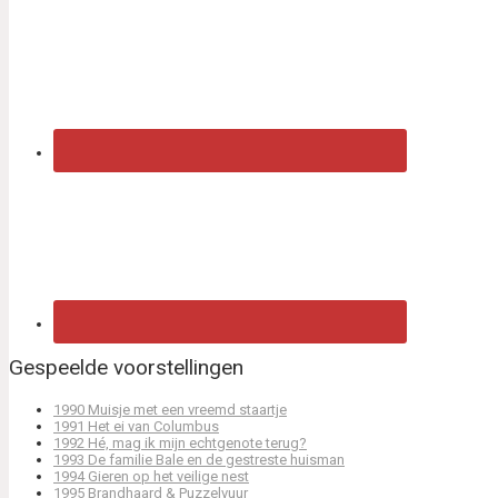
Gespeelde voorstellingen
1990 Muisje met een vreemd staartje
1991 Het ei van Columbus
1992 Hé, mag ik mijn echtgenote terug?
1993 De familie Bale en de gestreste huisman
1994 Gieren op het veilige nest
1995 Brandhaard & Puzzelvuur