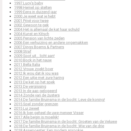
1997 Lucy’s baby
1998 Hemel op stelten
1999 Eens in duizend jaar
2000 Je weet wat je hebt
2001 Privé voor twee
2002 Gewoon te gek
2004 Het is allemaal de kat haar schuld
2004 Kunst en Kitsch
2005 Pension van lichte zeden
2006 Een verhuizing en andere ongemakken
2007 Dings Boems & Partners
2008 Straf
2009 Spot uit… licht aan!
2010 Bock in het nauw
2011 Bella Italia
2012 Vrouw zoekt boer
2012 Ik wou dat ik jou was
2012 Een uitje met zure haring
2013 De kat op het spek
2013 De vergissing
2013 In de aap gelogeerd
2014 Zonde van de zusters
2014 De familie Bruinsma in de bocht: Leve de koning!
2015 Spel zonder grenzen
2015 Lui zweet
2016 Ik ben geheel de uwe meneer Visser
2017 Alle begin is moeilijk!
2017 De familie Bruinsma in de bocht: Groeten van de Veluwe
2018 De familie Bruinsma in de bocht: Wie van de drie
2018 Assepoester: Een modern sprookje