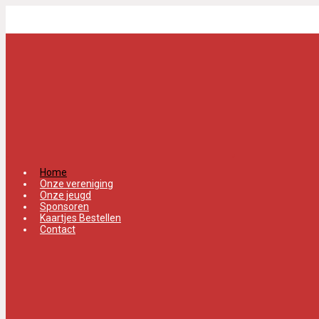
Spring
naar
de
hoofdinhoud
Home
Onze vereniging
Onze jeugd
Sponsoren
Kaartjes Bestellen
Contact