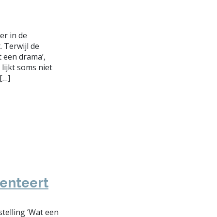
r in de
 Terwijl de
t een drama’,
lijkt soms niet
[…]
senteert