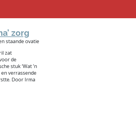
ma’ zorg
l zat
voor de
sche stuk ‘Wat ’n
e en verrassende
rstte. Door Irma